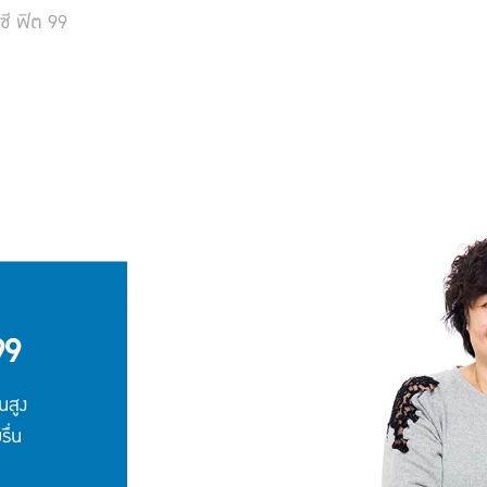
ซี ฟิต 99
99
นสูง
ื่น