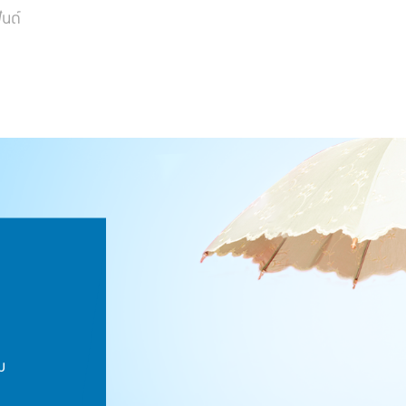
ันด์
ม