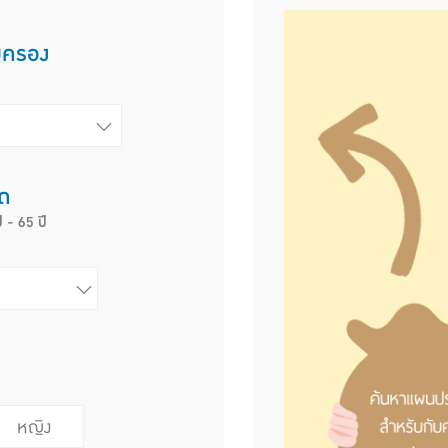
มครอง
ิด
ี - 65 ปี
หญิง