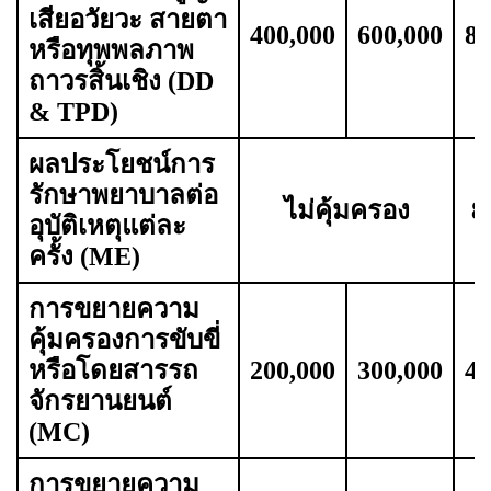
เสียอวัยวะ สายตา
400,000
600,000
80
หรือทุพพลภาพ
ถาวรสิ้นเชิง (DD
& TPD)
ผลประโยชน์การ
รักษาพยาบาลต่อ
ไม่คุ้มครอง
8
อุบัติเหตุแต่ละ
ครั้ง (ME)
การขยายความ
คุ้มครองการขับขี่
หรือโดยสารรถ
200,000
300,000
40
จักรยานยนต์
(MC)
การขยายความ