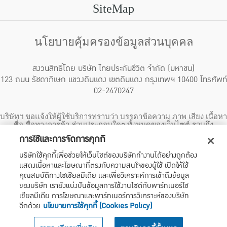
SiteMap
นโยบายคุ้มครองข้อมูลส่วนบุคคล
สงวนสิทธิ์โดย บริษัท ไทยประกันชีวิต จำกัด (มหาชน)
123 ถนน รัชดาภิเษก แขวงดินแดง เขตดินแดง กรุงเทพฯ 10400 โทรศัพท์
02-2470247
บริษัทฯ ขอแจ้งให้ผู้ใช้บริการทราบว่า บรรดาข้อความ ภาพ เสียง เนื้อหา
ชื่อ ชื่อทางการค้า ส่วนประกอบใดๆ ทั้งหมดของเว็บไซต์ รวมถึง
เครื่องหมายการค้า เครื่องหมาย บริการ ลิขสิทธิ์ สิทธิบัตร ความรู้ต่างๆ
การใช้และการจัดการคุกกี้
ที่ปรากฏบนเว็บไซต์ของบริษัทฯ นี้ เป็นงานอันได้รับความคุ้มครองตาม
กฎหมายทรัพย์สินทางปัญญาของไทยโดยชอบด้วยกฎหมายของบริษัทฯ
บริษัทใช้คุกกี้เพื่อช่วยให้เว็บไซต์ของบริษัททำงานได้อย่างถูกต้อง
แต่เพียงผู้เดียว หากบุคคลใดลอกเลียน ปลอมแปลง ทำซ้ำ ดัดแปลง เผย
แสดงเนื้อหาและโฆษณาที่ตรงกับความสนใจของผู้ใช้ เปิดให้ใช้
แพร่ต่อสาธารณชน จำหน่าย มีไว้ให้เช่า หรือกระทำการใดๆ ในลักษณะ
ที่เป็นการแสวงหาประโยชน์ทางการค้าหรือประโยชน์โดยมิชอบ ไม่ว่า
คุณสมบัติทางโซเชียลมีเดีย และเพื่อวิเคราะห์การเข้าถึงข้อมูล
โดยประการใดๆ จากทรัพย์สินทางปัญญาดังกล่าวข้างต้น โดยไม่ได้รับ
ของบริษัท เรายังแบ่งปันข้อมูลการใช้งานไซต์กับพาร์ทเนอร์โซ
อนุญาตจากบริษัทฯ บริษัทฯ จะดำเนินการตามกฎหมายกับผู้ทำละเมิด
เชียลมีเดีย การโฆษณาและพาร์ทเนอร์การวิเคราะห์ของบริษัท
สิทธิดังกล่าวโดยทันที
อีกด้วย
นโยบายการใช้คุกกี้ (Cookies Policy)