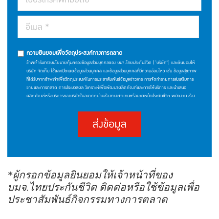
ความยินยอมเพื่อวัตถุประสงค์ทางการตลาด
ข้าพเจ้ารับทราบนโยบายคุ้มครองข้อมูลส่วนบุคคลของ บมจ.ไทยประกันชีวิต (“บริษัท”) และยินยอมให้
บริษัท จัดเก็บ ใช้และเปิดเผยข้อมูลส่วนบุคคล และข้อมูลส่วนบุคคลที่มีความอ่อนไหว เช่น ข้อมูลสุขภาพ
ที่ได้รับจากข้าพเจ้าเพื่อวัตถุประสงค์ในการประชาสัมพันธ์ข้อมูลข่าวสาร การจัดทำรายการส่งเสริมการ
ขายและการตลาด การประมวลผล วิเคราะห์เพื่อพัฒนาผลิตภัณฑ์และการให้บริการ และนำเสนอ
ผลิตภัณฑ์หรือบริการของบริษัทในอนาคตผ่านช่องทางตัวแทนหรือนายหน้าประกันชีวิต พนักงาน ช่อง
ทางโทรศัพท์หรืออิเล็กทรอนิกส์ หรือช่องทางอื่นใด โดยให้ถือว่าการคลิก "ยินยอม" เป็นการแสดง
เจตนาให้ความยินยอมของข้าพเจ้า ซึ่งท่านสามารถศึกษารายละเอียดนโยบายคุ้มครองข้อมูลส่วนบุคคล
ส่งข้อมูล
ของบริษัทและสิทธิของเจ้าของข้อมูลส่วนบุคคลได้ที่เว็บไซต์
(https://www.thailife.com/PrivacyPolicy)
*ผู้กรอกข้อมูลยินยอมให้เจ้าหน้าที่ของ
บมจ.ไทยประกันชีวิต ติดต่อหรือใช้ข้อมูลเพื่อ
ประชาสัมพันธ์กิจกรรมทางการตลาด