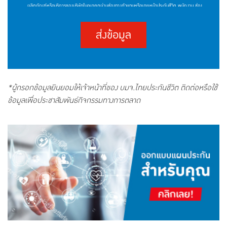
ผลิตภัณฑ์หรือบริการของบริษัทในอนาคตผ่านช่องทางตัวแทนหรือนายหน้าประกันชีวิต พนักงาน ช่อง
ทางโทรศัพท์หรืออิเล็กทรอนิกส์ หรือช่องทางอื่นใด โดยให้ถือว่าการคลิก "ยินยอม" เป็นการแสดง
เจตนาให้ความยินยอมของข้าพเจ้า ซึ่งท่านสามารถศึกษารายละเอียดนโยบายคุ้มครองข้อมูลส่วนบุคคล
ส่งข้อมูล
ของบริษัทและสิทธิของเจ้าของข้อมูลส่วนบุคคลได้ที่เว็บไซต์
(https://www.thailife.com/PrivacyPolicy)
*ผู้กรอกข้อมูลยินยอมให้เจ้าหน้าที่ของ บมจ.ไทยประกันชีวิต ติดต่อหรือใช้
ข้อมูลเพื่อประชาสัมพันธ์กิจกรรมทางการตลาด