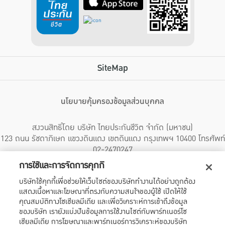
SiteMap
นโยบายคุ้มครองข้อมูลส่วนบุคคล
สงวนสิทธิ์โดย บริษัท ไทยประกันชีวิต จำกัด (มหาชน)
123 ถนน รัชดาภิเษก แขวงดินแดง เขตดินแดง กรุงเทพฯ 10400 โทรศัพท์
02-2470247
การใช้และการจัดการคุกกี้
บริษัทฯ ขอแจ้งให้ผู้ใช้บริการทราบว่า บรรดาข้อความ ภาพ เสียง เนื้อหา ชื่อ ชื่อทางการค้า ส่วนประกอบใดๆ
บริษัทใช้คุกกี้เพื่อช่วยให้เว็บไซต์ของบริษัททำงานได้อย่างถูกต้อง
ทั้งหมดของเว็บไซต์ รวมถึงเครื่องหมายการค้า เครื่องหมาย บริการ ลิขสิทธิ์ สิทธิบัตร ความรู้ต่างๆ ที่
แสดงเนื้อหาและโฆษณาที่ตรงกับความสนใจของผู้ใช้ เปิดให้ใช้
ปรากฏบนเว็บไซต์ของบริษัทฯ นี้ เป็นงานอันได้รับความคุ้มครองตามกฎหมายทรัพย์สินทางปัญญาของไทย
โดยชอบด้วยกฎหมายของบริษัทฯ แต่เพียงผู้เดียว หากบุคคลใดลอกเลียน ปลอมแปลง ทำซ้ำ ดัดแปลง
คุณสมบัติทางโซเชียลมีเดีย และเพื่อวิเคราะห์การเข้าถึงข้อมูล
เผยแพร่ต่อสาธารณชน จำหน่าย มีไว้ให้เช่า หรือกระทำการใดๆ ในลักษณะที่เป็นการแสวงหาประโยชน์
ของบริษัท เรายังแบ่งปันข้อมูลการใช้งานไซต์กับพาร์ทเนอร์โซ
ทางการค้าหรือประโยชน์โดยมิชอบ ไม่ว่าโดยประการใดๆ จากทรัพย์สินทางปัญญาดังกล่าวข้างต้น โดยไม่ได้
เชียลมีเดีย การโฆษณาและพาร์ทเนอร์การวิเคราะห์ของบริษัท
รับอนุญาตจากบริษัทฯ บริษัทฯ จะดำเนินการตามกฎหมายกับผู้ทำละเมิดสิทธิดังกล่าวโดยทันที