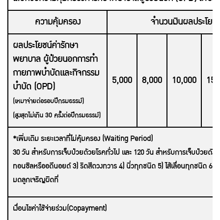
ความคุ้มครอง
จำนวนเงินผลประโยชน
ผลประโยชน์ค่ารักษา
พยาบาล ผู้ป่วยนอกการทำ
กายภาพบำบัดและกิจกรรม
5,000
8,000
10,000
15,
บำบัด (OPD)
(เหมาจ่ายต่อรอบปีกรมธรรม์)
(สูงสุดไม่เกิน 30 ครั้งต่อปีกรมธรรม์)
*เพิ่มเติม ระยะเวลาที่ไม่คุ้มครอง (Waiting Period)
30 วัน สำหรับการเจ็บป่วยด้วยโรคทั่วไป และ 120 วัน สำหรับการเจ็บป่วยดังต่อไ
ทอนซิลหรืออดีนอยด์ 3) ริดสีดวงทวาร 4) นิ่วทุกชนิด 5) ไส้เลื่อนทุกชนิด 6) เส
มดลูกเจริญผิดที่
เงื่
อนไขค่าใช้จ่ายร่วม(
Copayment)