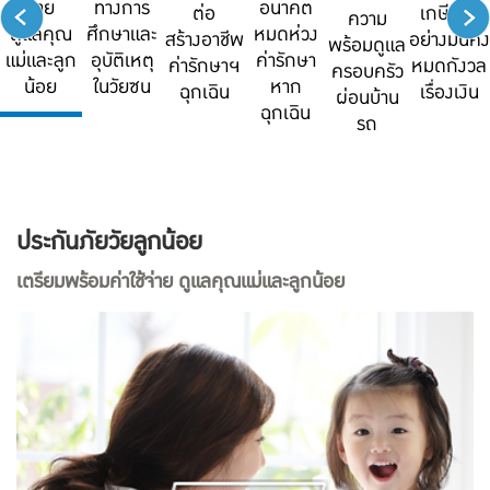
จ่าย
ทางการ
อนาคต
ต่อ
เกษียณ
ความ
ดูแลคุณ
ศึกษาและ
หมดห่วง
สร้างอาชีพ
อย่างมั่นคง
พร้อมดูแล
แม่และลูก
อุบัติเหตุ
ค่ารักษา
ค่ารักษาฯ
หมดกังวล
ครอบครัว
น้อย
ในวัยซน
หาก
ฉุกเฉิน
เรื่องเงิน
ผ่อนบ้าน
ฉุกเฉิน
รถ
ประกันภัยวัยลูกน้อย
เตรียมพร้อมค่าใช้จ่าย ดูแลคุณแม่และลูกน้อย