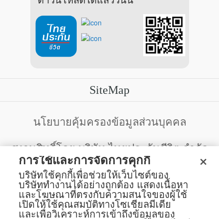
SiteMap
นโยบายคุ้มครองข้อมูลส่วนบุคคล
สงวนสิทธิ์โดย บริษัท ไทยประกันชีวิต จำกัด
(มหาชน)
การใช้และการจัดการคุกกี้
123 ถนน รัชดาภิเษก แขวงดินแดง เขตดินแดง
บริษัทใช้คุกกี้เพื่อช่วยให้เว็บไซต์ของ
กรุงเทพฯ 10400 โทรศัพท์ 02-2470247
บริษัททำงานได้อย่างถูกต้อง แสดงเนื้อหา
และโฆษณาที่ตรงกับความสนใจของผู้ใช้
เปิดให้ใช้คุณสมบัติทางโซเชียลมีเดีย
บริษัทฯ ขอแจ้งให้ผู้ใช้บริการทราบว่า บรรดาข้อความ ภาพ เสียง เนื้อหา
และเพื่อวิเคราะห์การเข้าถึงข้อมูลของ
ชื่อ ชื่อทางการค้า ส่วนประกอบใดๆ ทั้งหมดของเว็บไซต์ รวมถึง