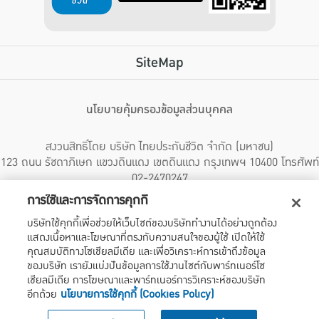
SiteMap
นโยบายคุ้มครองข้อมูลส่วนบุคคล
สงวนสิทธิ์โดย บริษัท ไทยประกันชีวิต จำกัด (มหาชน)
123 ถนน รัชดาภิเษก แขวงดินแดง เขตดินแดง กรุงเทพฯ 10400 โทรศัพท์
02-2470247
การใช้และการจัดการคุกกี้
บริษัทฯ ขอแจ้งให้ผู้ใช้บริการทราบว่า บรรดาข้อความ ภาพ เสียง เนื้อหา ชื่อ ชื่อทางการค้า ส่วนประกอบใดๆ
บริษัทใช้คุกกี้เพื่อช่วยให้เว็บไซต์ของบริษัททำงานได้อย่างถูกต้อง
ทั้งหมดของเว็บไซต์ รวมถึงเครื่องหมายการค้า เครื่องหมาย บริการ ลิขสิทธิ์ สิทธิบัตร ความรู้ต่างๆ ที่
แสดงเนื้อหาและโฆษณาที่ตรงกับความสนใจของผู้ใช้ เปิดให้ใช้
ปรากฏบนเว็บไซต์ของบริษัทฯ นี้ เป็นงานอันได้รับความคุ้มครองตามกฎหมายทรัพย์สินทางปัญญาของไทย
โดยชอบด้วยกฎหมายของบริษัทฯ แต่เพียงผู้เดียว หากบุคคลใดลอกเลียน ปลอมแปลง ทำซ้ำ ดัดแปลง
คุณสมบัติทางโซเชียลมีเดีย และเพื่อวิเคราะห์การเข้าถึงข้อมูล
เผยแพร่ต่อสาธารณชน จำหน่าย มีไว้ให้เช่า หรือกระทำการใดๆ ในลักษณะที่เป็นการแสวงหาประโยชน์
ของบริษัท เรายังแบ่งปันข้อมูลการใช้งานไซต์กับพาร์ทเนอร์โซ
ทางการค้าหรือประโยชน์โดยมิชอบ ไม่ว่าโดยประการใดๆ จากทรัพย์สินทางปัญญาดังกล่าวข้างต้น โดยไม่ได้
เชียลมีเดีย การโฆษณาและพาร์ทเนอร์การวิเคราะห์ของบริษัท
รับอนุญาตจากบริษัทฯ บริษัทฯ จะดำเนินการตามกฎหมายกับผู้ทำละเมิดสิทธิดังกล่าวโดยทันที
อีกด้วย
นโยบายการใช้คุกกี้ (Cookies Policy)