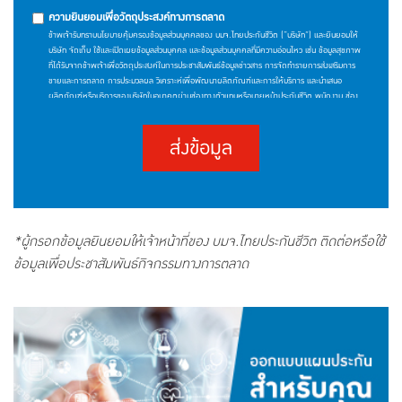
ความยินยอมเพื่อวัตถุประสงค์ทางการตลาด
ข้าพเจ้ารับทราบนโยบายคุ้มครองข้อมูลส่วนบุคคลของ บมจ.ไทยประกันชีวิต (“บริษัท”) และยินยอมให้
บริษัท จัดเก็บ ใช้และเปิดเผยข้อมูลส่วนบุคคล และข้อมูลส่วนบุคคลที่มีความอ่อนไหว เช่น ข้อมูลสุขภาพ
ที่ได้รับจากข้าพเจ้าเพื่อวัตถุประสงค์ในการประชาสัมพันธ์ข้อมูลข่าวสาร การจัดทำรายการส่งเสริมการ
ขายและการตลาด การประมวลผล วิเคราะห์เพื่อพัฒนาผลิตภัณฑ์และการให้บริการ และนำเสนอ
ผลิตภัณฑ์หรือบริการของบริษัทในอนาคตผ่านช่องทางตัวแทนหรือนายหน้าประกันชีวิต พนักงาน ช่อง
ทางโทรศัพท์หรืออิเล็กทรอนิกส์ หรือช่องทางอื่นใด โดยให้ถือว่าการคลิก "ยินยอม" เป็นการแสดง
เจตนาให้ความยินยอมของข้าพเจ้า ซึ่งท่านสามารถศึกษารายละเอียดนโยบายคุ้มครองข้อมูลส่วนบุคคล
ส่งข้อมูล
ของบริษัทและสิทธิของเจ้าของข้อมูลส่วนบุคคลได้ที่เว็บไซต์
(https://www.thailife.com/PrivacyPolicy)
*ผู้กรอกข้อมูลยินยอมให้เจ้าหน้าที่ของ บมจ.ไทยประกันชีวิต ติดต่อหรือใช้
ข้อมูลเพื่อประชาสัมพันธ์กิจกรรมทางการตลาด