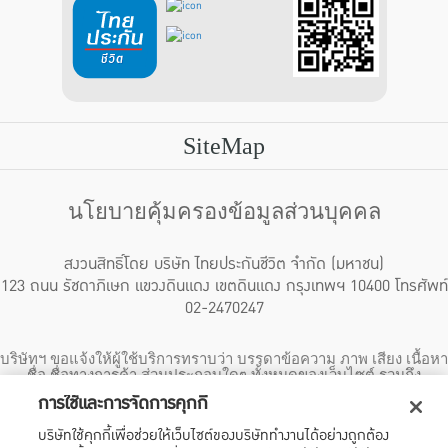
SiteMap
นโยบายคุ้มครองข้อมูลส่วนบุคคล
สงวนสิทธิ์โดย บริษัท ไทยประกันชีวิต จำกัด (มหาชน)
123 ถนน รัชดาภิเษก แขวงดินแดง เขตดินแดง กรุงเทพฯ 10400 โทรศัพท์
02-2470247
บริษัทฯ ขอแจ้งให้ผู้ใช้บริการทราบว่า บรรดาข้อความ ภาพ เสียง เนื้อหา
ชื่อ ชื่อทางการค้า ส่วนประกอบใดๆ ทั้งหมดของเว็บไซต์ รวมถึง
เครื่องหมายการค้า เครื่องหมาย บริการ ลิขสิทธิ์ สิทธิบัตร ความรู้ต่างๆ
การใช้และการจัดการคุกกี้
ที่ปรากฏบนเว็บไซต์ของบริษัทฯ นี้ เป็นงานอันได้รับความคุ้มครองตาม
กฎหมายทรัพย์สินทางปัญญาของไทยโดยชอบด้วยกฎหมายของบริษัทฯ
บริษัทใช้คุกกี้เพื่อช่วยให้เว็บไซต์ของบริษัททำงานได้อย่างถูกต้อง
แต่เพียงผู้เดียว หากบุคคลใดลอกเลียน ปลอมแปลง ทำซ้ำ ดัดแปลง เผย